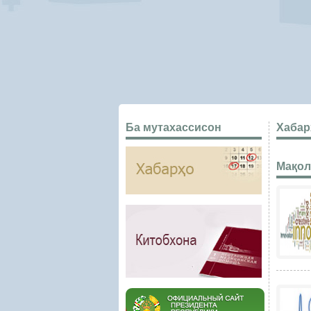
Ба мутахассисон
Хабар
Мақол