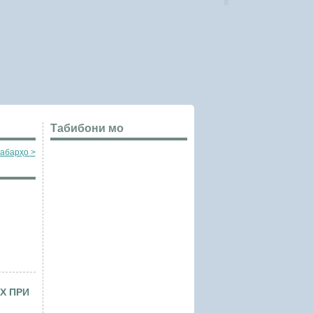
Табибони мо
абарҳо >
Янгибоева Барно
Ҳакимов Бабур
Усмоновна
Ҷалматович
Мудири шуъбаи
Ходими илмии
ҳамбастагии
шуъбаи амбулатор
бемориҳои кӯдакона
машваратӣ
Нарзулоев Ҳакризо
Ҳукумзода Мунис
Ходими пешбари
Зиёратшо
илмӣ МД ” МҶИКП ва
Мудири шуъбаи
ҶК”
бемориҳои кудакон
калонсоли МД
«Маркази
ҷумҳуриявии илми
Х ПРИ
клиникии педиатр
ва ҷарроҳии
кӯдакона»