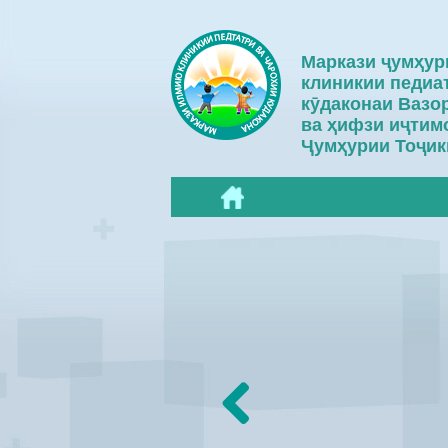
Маркази ҷумҳу
клиникии педиа
кӯдаконаи Вазо
ва ҳифзи иҷтим
Ҷумҳурии Тоҷик