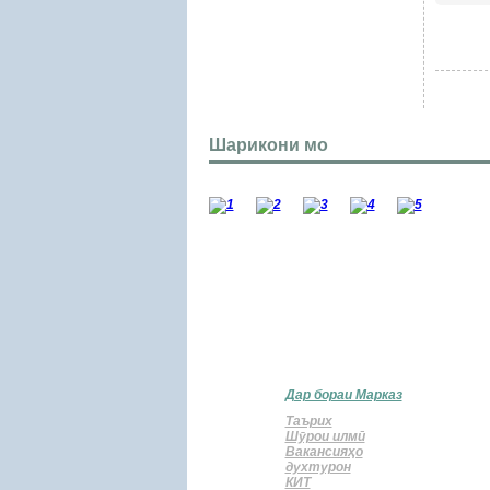
Шарикони мо
Дар бораи Марказ
Таърих
Шӯрои илмӣ
Вакансияҳо
духтурон
КИТ