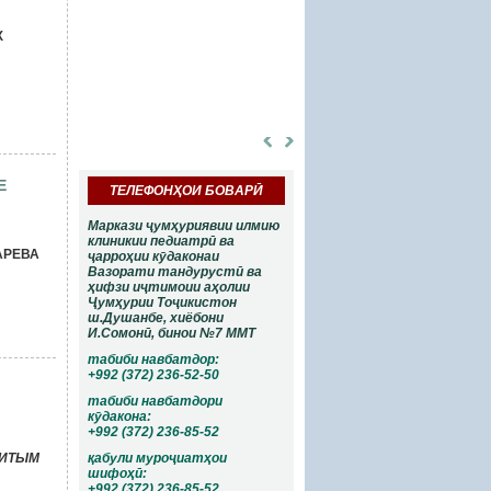
Ахмедова Меҳри
Бойматова
Махмудовна
Мартаба
Х
Духтури ташхиси
Бегматовна
ултрасадо, ходими
Ходими илмии
илми шуъбаи
шуъбаи ташхиси
ташхиси
функсионалӣ ва
функсионалӣ ва
таҳқиқотҳои
тадқиқоти
лабораторӣ
лабораторӣ, духтури
дараҷаи олӣ.
Е
ТЕЛЕФОНҲОИ БОВАРӢ
Маркази ҷумҳуриявии илмию
клиникии педиатрӣ ва
АРЕВА
ҷарроҳии кӯдаконаи
Вазорати тандурустӣ ва
ҳифзи иҷтимоии аҳолии
Ҷумҳурии Тоҷикистон
ш.Душанбе, хиёбони
И.Сомонӣ, бинои №7 ММТ
табиби навбатдор:
+992 (372) 236-52-50
табиби навбатдори
кӯдакона:
+992 (372) 236-85-52
ЛИТЫМ
қабули муроҷиатҳои
шифоҳӣ:
+992 (372) 236-85-52