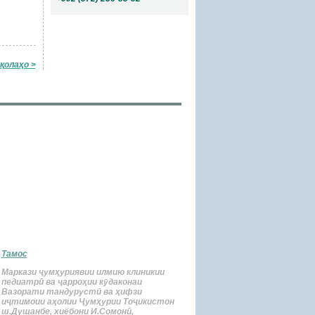
қолаҳо >
Тамос
Маркази ҷумҳуриявии илмию клиникии
педиатрӣ ва ҷарроҳии кӯдаконаи
Вазорати тандурустӣ ва ҳифзи
иҷтимоии аҳолии Ҷумҳурии Тоҷикистон
ш.Душанбе, хиёбони И.Сомонӣ,