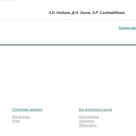
З.Н. Набиев, Д.Н. Эшов, Э.Р. Саидов
Идома
Ҳамаи ма
Сохтори марказ
Ба мутахассисон
Маҷаллаи
Китобхона
Илм
Хабарҳо
Мақолаҳо