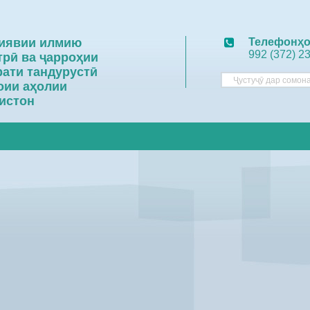
риявии илмию
Телефонҳо
992 (372) 2
трӣ ва ҷарроҳии
рати тандурустӣ
оии аҳолии
истон