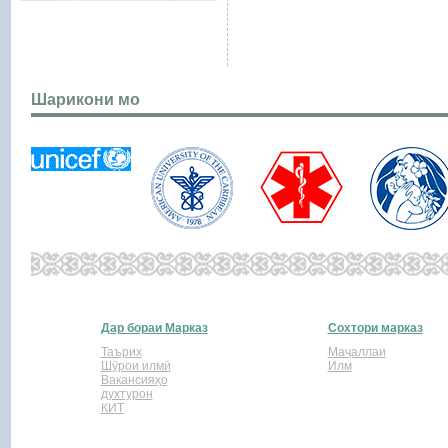
Шарикони мо
Дар бораи Марказ
Сохтори марказ
Таърих
Маҷаллаи
Шӯрои илмӣ
Илм
Вакансияҳо
духтурон
КИТ