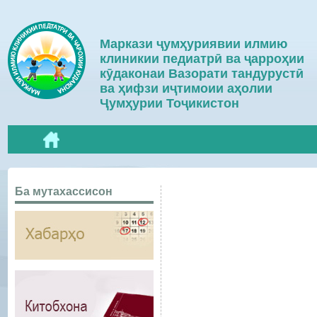
Маркази ҷумҳуриявии илмию
клиникии педиатрӣ ва ҷарроҳии
кӯдаконаи Вазорати тандурустӣ
ва ҳифзи иҷтимоии аҳолии
Ҷумҳурии Тоҷикистон
Ба мутахассисон