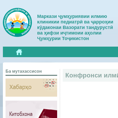
Маркази ҷумҳуриявии илмию
клиникии педиатрӣ ва ҷарроҳии
кӯдаконаи Вазорати тандурустӣ
ва ҳифзи иҷтимоии аҳолии
Ҷумҳурии Тоҷикистон
Ба мутахассисон
Конфронси илм