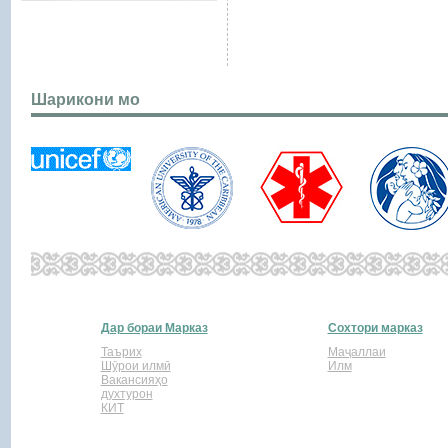
Шарикони мо
Дар бораи Марказ
Сохтори марказ
Таърих
Маҷаллаи
Шӯрои илмӣ
Илм
Вакансияҳо
духтурон
КИТ